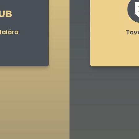
dalára
Tová