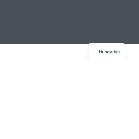
English
Hungarian
FORESIGHT
Teljes ár
15.000 Ft
Tagoknak
9.000 Ft