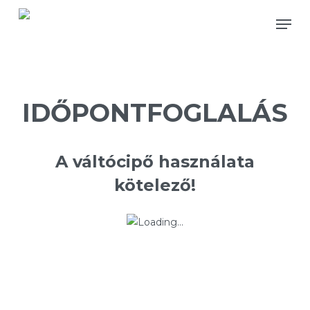
Skip
Men
to
main
content
IDŐPONTFOGLALÁS
A váltócipő használata
kötelező!